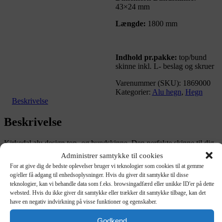
43×24 mm
Længde:
1800 mm
Indhold pr.pakke:
top/bund
skinne inkl. L- beslag og skruer
Varenummer (SKU):
1869000
Kategorier:
Alu hegn
,
Hegn
Beskrivelse
Beskrivelse
Kirkedal alu design top- og bundskinne. Den perfekte skinne til dig
der gerne vil skjule din skinne sammen med brædderne.
Administrer samtykke til cookies
For at give dig de bedste oplevelser bruger vi teknologier som cookies til at gemme
Dimension Topskinne:
1800 mm
og/eller få adgang til enhedsoplysninger. Hvis du giver dit samtykke til disse
teknologier, kan vi behandle data som f.eks. browsingadfærd eller unikke ID'er på dette
Stort udvalg af kvalitets komposit
websted. Hvis du ikke giver dit samtykke eller trækker dit samtykke tilbage, kan det
produkter og mange års erfaring –
have en negativ indvirkning på visse funktioner og egenskaber.
Velkommen til Kirkedal alu design top-
Godkend