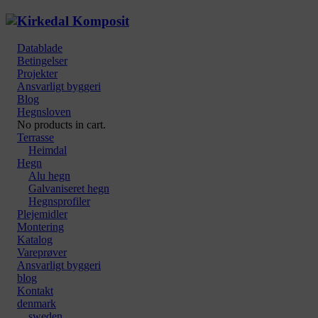
Datablade
Betingelser
Projekter
Ansvarligt byggeri
Blog
Hegnsloven
No products in cart.
Terrasse
Heimdal
Hegn
Alu hegn
Galvaniseret hegn
Hegnsprofiler
Plejemidler
Montering
Katalog
Vareprøver
Ansvarligt byggeri
blog
Kontakt
denmark
sweden