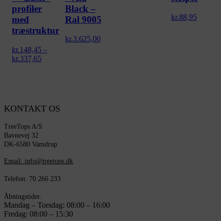
profiler
Black –
kr.
88,95
med
Ral 9005
træstruktur
kr.
3.625,00
kr.
148,45
–
Prisinterval:
kr.
337,65
kr.148,45
til
kr.337,65
KONTAKT OS
TreeTops A/S
Bavnevej 32
DK-6580 Vamdrup
Email: info@treetops.dk
Telefon: 70 266 233
Åbningstider:
Mandag – Torsdag: 08:00 – 16:00
Fredag: 08:00 – 15:30