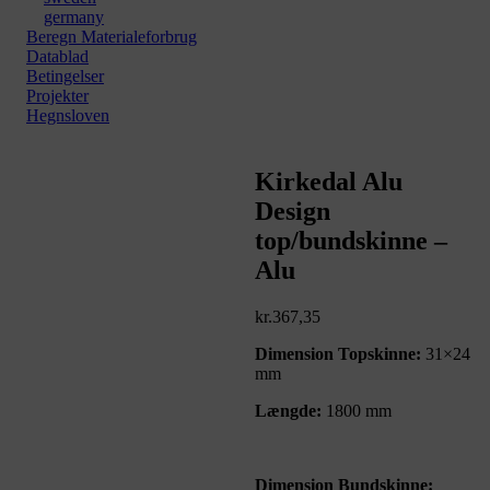
germany
Beregn Materialeforbrug
Datablad
Betingelser
Projekter
Hegnsloven
Zoom
Kirkedal Alu
Design
top/bundskinne –
Alu
kr.
367,35
Dimension Topskinne:
31×24
mm
Længde:
1800 mm
Dimension Bundskinne: