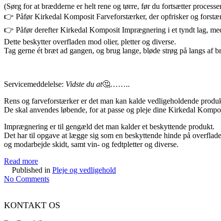
(Sørg for at brædderne er helt rene og tørre, før du fortsætter processe
👉 Påfør Kirkedal Komposit Farveforstærker, der opfrisker og forstærk
👉 Påfør derefter Kirkedal Komposit Imprægnering i et tyndt lag, me
Dette beskytter overfladen mod olier, pletter og diverse.
Tag gerne ét bræt ad gangen, og brug lange, bløde strøg på langs af b
Servicemeddelelse:
Vidste du at
🤔……..
Rens og farveforstærker er det man kan kalde vedligeholdende produ
De skal anvendes løbende, for at passe og pleje dine Kirkedal Kompos
Imprægnering er til gengæld det man kalder et beskyttende produkt.
Det har til opgave at lægge sig som en beskyttende hinde på overflad
og modarbejde skidt, samt vin- og fedtpletter og diverse.
Read more
Published in
Pleje og vedligehold
No Comments
KONTAKT OS