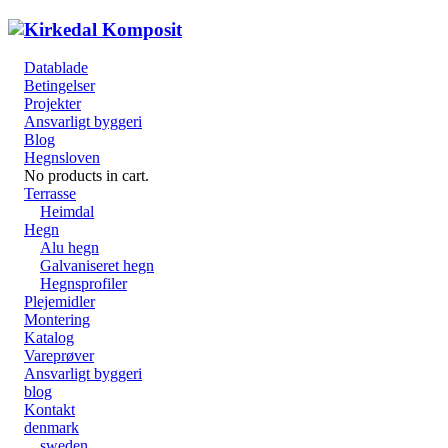
Datablade
Betingelser
Projekter
Ansvarligt byggeri
Blog
Hegnsloven
No products in cart.
Terrasse
Heimdal
Hegn
Alu hegn
Galvaniseret hegn
Hegnsprofiler
Plejemidler
Montering
Katalog
Vareprøver
Ansvarligt byggeri
blog
Kontakt
denmark
sweden