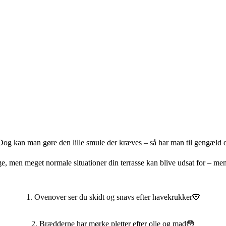
og kan man gøre den lille smule der kræves – så har man til gengæld ogs
ge, men meget normale situationer din terrasse kan blive udsat for – me
1. Ovenover ser du skidt og snavs efter havekrukker🙈
2. Brædderne har mørke pletter efter olie og mad😳