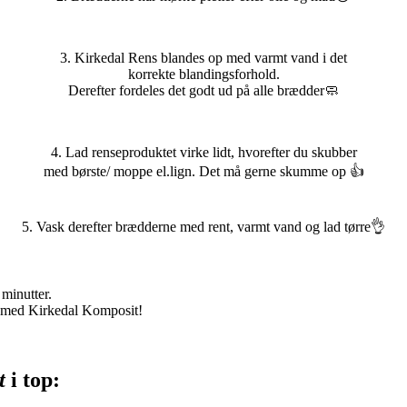
3. Kirkedal Rens blandes op med varmt vand i det
korrekte blandingsforhold.
Derefter fordeles det godt ud på alle brædder🧼
4. Lad renseproduktet virke lidt, hvorefter du skubber
med børste/ moppe el.lign. Det må gerne skumme op 👍
5. Vask derefter brædderne med rent, varmt vand og lad tørre👌
minutter.
e med Kirkedal Komposit!
t
i top: