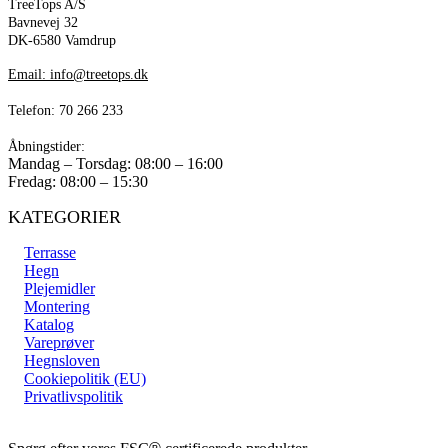
TreeTops A/S
Bavnevej 32
DK-6580 Vamdrup
Email: info@treetops.dk
Telefon: 70 266 233
Åbningstider:
Mandag – Torsdag: 08:00 – 16:00
Fredag: 08:00 – 15:30
KATEGORIER
Terrasse
Hegn
Plejemidler
Montering
Katalog
Vareprøver
Hegnsloven
Cookiepolitik (EU)
Privatlivspolitik