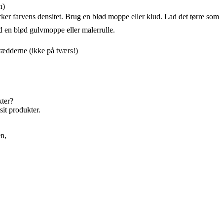
n)
er farvens densitet. Brug en blød moppe eller klud. Lad det tørre som 
d en blød gulvmoppe eller malerrulle.
rædderne (ikke på tværs!)
kter?
it produkter.
en,