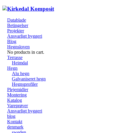
Datablade
Betingelser
Projekter
Ansvarligt byggeri
Blog
Hegnsloven
No products in cart.
Terrasse
Heimdal
Hegn
Alu hegn
Galvaniseret hegn
Hegnsprofiler
Plejemidler
Montering
Katalog
Vareprøver
Ansvarligt byggeri
blog
Kontakt
denmark
sweden