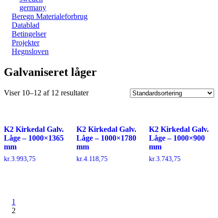
germany
Beregn Materialeforbrug
Datablad
Betingelser
Projekter
Hegnsloven
Galvaniseret låger
Viser 10–12 af 12 resultater
K2 Kirkedal Galv.
K2 Kirkedal Galv.
K2 Kirkedal Galv.
Låge – 1000×1365
Låge – 1000×1780
Låge – 1000×900
mm
mm
mm
kr.
3.993,75
kr.
4.118,75
kr.
3.743,75
1
2