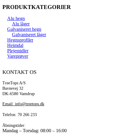
PRODUKTKATEGORIER
Alu hegn
Alu låger
Galvaniseret hegn
Galvaniseret låger
Hegnsprofiler
Heimdal
Plejemidler
Vareprøver
KONTAKT OS
TreeTops A/S
Bavnevej 32
DK-6580 Vamdrup
Email: info@treetops.dk
Telefon: 70 266 233
Åbningstider:
Mandag – Torsdag: 08:00 – 16:00