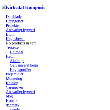
Datablade
Betingelser
Projekter
Ansvarligt byggeri
Blog
Hegnsloven
No products in cart.
Terrasse
Heimdal
Hegn
Alu hegn
Galvaniseret hegn
Hegnsprofiler
Plejemidler
Montering
Katalog
Vareprøver
Ansvarligt byggeri
blog
Kontakt
denmark
sweden