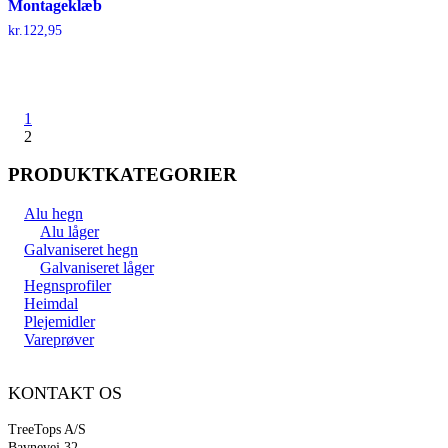
Montageklæb
kr.
122,95
1
2
PRODUKTKATEGORIER
Alu hegn
Alu låger
Galvaniseret hegn
Galvaniseret låger
Hegnsprofiler
Heimdal
Plejemidler
Vareprøver
KONTAKT OS
TreeTops A/S
Bavnevej 32