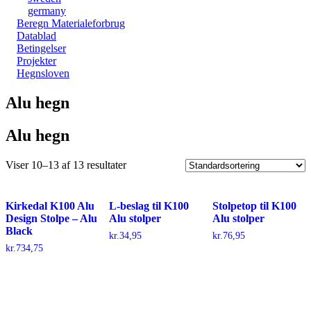
germany
Beregn Materialeforbrug
Datablad
Betingelser
Projekter
Hegnsloven
Alu hegn
Alu hegn
Viser 10–13 af 13 resultater
Kirkedal K100 Alu
L-beslag til K100
Stolpetop til K100
Design Stolpe – Alu
Alu stolper
Alu stolper
Black
kr.
34,95
kr.
76,95
kr.
734,75