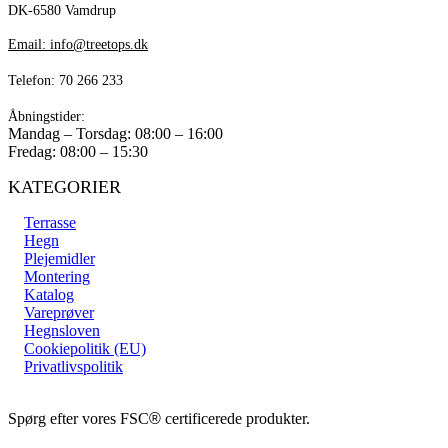
DK-6580 Vamdrup
Email: info@treetops.dk
Telefon: 70 266 233
Åbningstider:
Mandag – Torsdag: 08:00 – 16:00
Fredag: 08:00 – 15:30
KATEGORIER
Terrasse
Hegn
Plejemidler
Montering
Katalog
Vareprøver
Hegnsloven
Cookiepolitik (EU)
Privatlivspolitik
Spørg efter vores FSC
®
certificerede produkter.