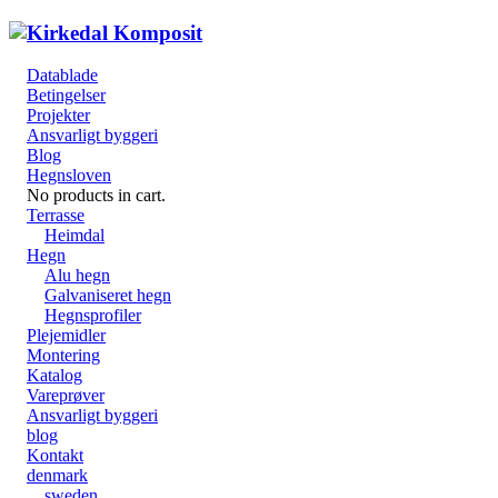
Datablade
Betingelser
Projekter
Ansvarligt byggeri
Blog
Hegnsloven
No products in cart.
Terrasse
Heimdal
Hegn
Alu hegn
Galvaniseret hegn
Hegnsprofiler
Plejemidler
Montering
Katalog
Vareprøver
Ansvarligt byggeri
blog
Kontakt
denmark
sweden